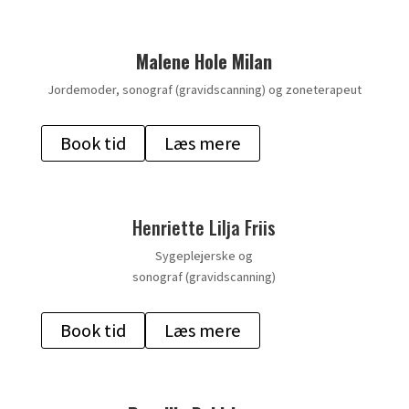
Malene Hole Milan
Jordemoder, sonograf (gravidscanning) og zoneterapeut
Book tid
Læs mere
Henriette Lilja Friis
Sygeplejerske og
sonograf (gravidscanning)
Book tid
Læs mere