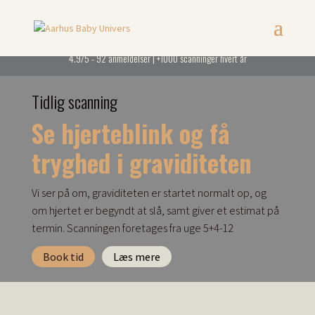
☆
☆
☆
☆
☆
4.9/5 - 92 anmeldelser | +1000 scanninger hvert år
Tidlig scanning
Se hjerteblink og få
tryghed i graviditeten
Vi ser på om, graviditeten er startet normalt op, og
om hjertet er begyndt at slå, samt giver et estimat på
termin.
Scanningen foretages fra uge 5+4-12
Book tid
Læs mere