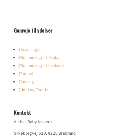
Genveje til ydelser
$
Scanninger
$
Behandlinger til baby
$
Behandlinger til voksne
$
Fødsel
$
Amning
$
Hold og Events
Kontakt
Aarhus Baby Univers
Silkeborgvej 620, 8220 Brabrand