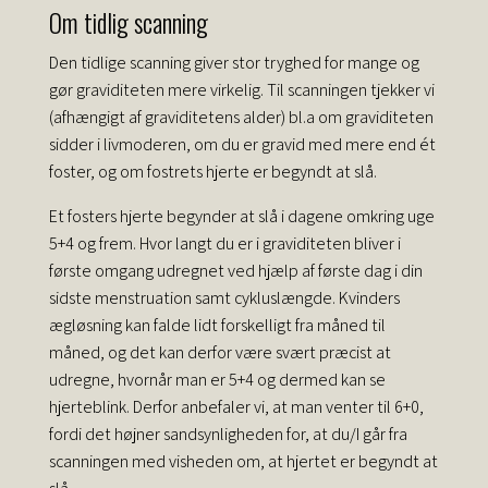
Om tidlig scanning
Den tidlige scanning giver stor tryghed for mange og
gør graviditeten mere virkelig. Til scanningen tjekker vi
(afhængigt af graviditetens alder) bl.a om graviditeten
sidder i livmoderen, om du er gravid med mere end ét
foster, og om fostrets hjerte er begyndt at slå.
Et fosters hjerte begynder at slå i dagene omkring uge
5+4 og frem. Hvor langt du er i graviditeten bliver i
første omgang udregnet ved hjælp af første dag i din
sidste menstruation samt cykluslængde. Kvinders
ægløsning kan falde lidt forskelligt fra måned til
måned, og det kan derfor være svært præcist at
udregne, hvornår man er 5+4 og dermed kan se
hjerteblink. Derfor anbefaler vi, at man venter til 6+0,
fordi det højner sandsynligheden for, at du/I går fra
scanningen med visheden om, at hjertet er begyndt at