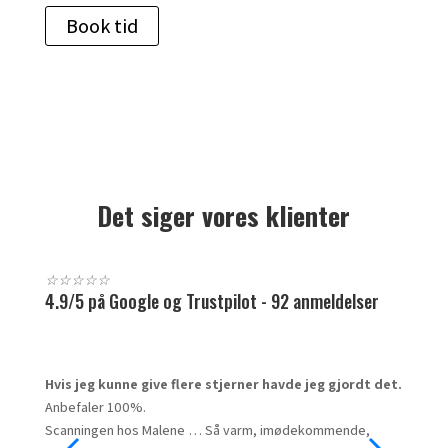
Book tid
Det siger vores klienter
☆
☆
☆
☆
☆
4.9/5 på Google og Trustpilot - 92 anmeldelser
Hvis jeg kunne give flere stjerner havde jeg gjordt det.
Dejlig
Anbefaler 100%.
forklar
Scanningen hos Malene … Så varm, imødekommende,
persona