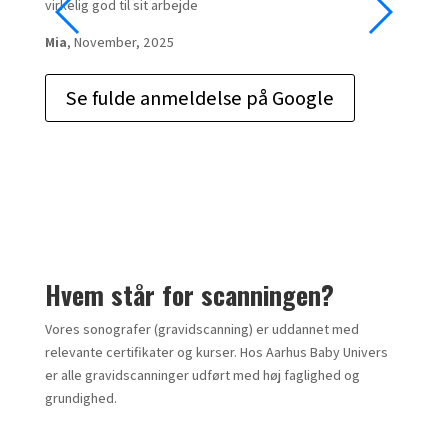
virkelig god til sit arbejde
anbefal
Mia
, November, 2025
Mia
, ap
Se fulde anmeldelse på Google
Se
Hvem står for scanningen?
Vores sonografer (gravidscanning) er uddannet med
relevante certifikater og kurser. Hos Aarhus Baby Univers
er alle gravidscanninger udført med høj faglighed og
grundighed.