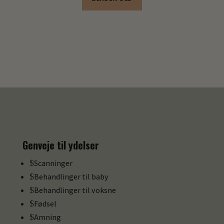
Genveje til ydelser
$
Scanninger
$
Behandlinger til baby
$
Behandlinger til voksne
$
Fødsel
$
Amning