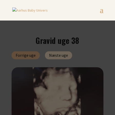
Gravid uge 38
Forrige uge
Næste uge