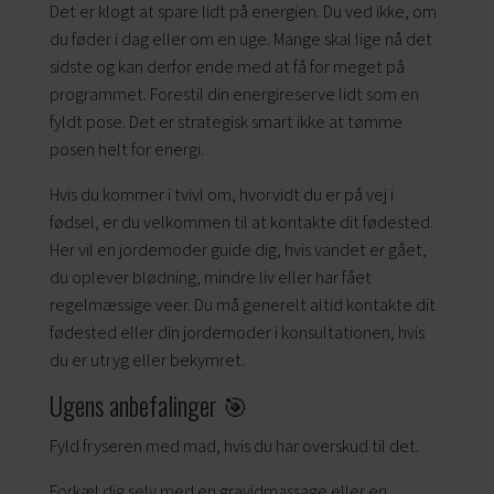
Det er klogt at spare lidt på energien. Du ved ikke, om
du føder i dag eller om en uge. Mange skal lige nå det
sidste og kan derfor ende med at få for meget på
programmet. Forestil din energireserve lidt som en
fyldt pose. Det er strategisk smart ikke at tømme
posen helt for energi.
Hvis du kommer i tvivl om, hvorvidt du er på vej i
fødsel, er du velkommen til at kontakte dit fødested.
Her vil en jordemoder guide dig, hvis vandet er gået,
du oplever blødning, mindre liv eller har fået
regelmæssige veer. Du må generelt altid kontakte dit
fødested eller din jordemoder i konsultationen, hvis
du er utryg eller bekymret.
Ugens anbefalinger 🎯
Fyld fryseren med mad, hvis du har overskud til det.
Forkæl dig selv med en gravidmassage eller en