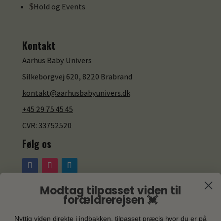
$
Hold og Events
Kontakt
Aarhus Baby Univers
Silkeborgvej 620, 8220 Brabrand
kontakt@aarhusbabyunivers.dk
+45 29 75 45 45
CVR: 33752520
Følg os
Modtag tilpasset viden til
Åbningstider
forældrerejsen 💓
Vores åbningstider varierer.
Nyttig viden direkte i indbakken, tilpasset præcis hvor du er på