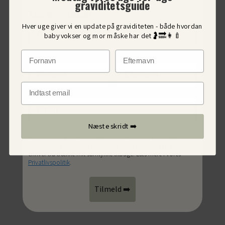
graviditetsguide
Tast terminsdato
Hver uge giver vi en update på graviditeten - både hvordan
baby vokser og mor måske har det🤰🔜👩‍🍼
Fornavn
Efternavn
Fornavn
Efternavn
Indtast Email
Email
Næste skridt ➡️
Ved tilmelding bekræfter jeg mit ønske om at modtage
nyhedsbreve og tilbud fra Aarhus Baby Univers. Jeg kan til
enhver tid trække mit samtykke tilbage. Læs mere i vores
Privatlivspolitik
.
Tilmeld ➡️