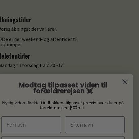
Åbningstider
Vores åbningstider varierer.
Ofte er der weekend- og aftentider til
scanninger.
Telefontider
Mandag til torsdag fra 7.30 -17
Fredag fra 7.30 -14.30
Modtag tilpasset viden til
Information
forældrerejsen 💓
Gavekort
Nyttig viden direkte i indbakken, tilpasset præcis hvor du er på
Om os
forældrerejsen🤰🔜👩‍🍼
Cookie- og privatlivspolitik
Fornavn