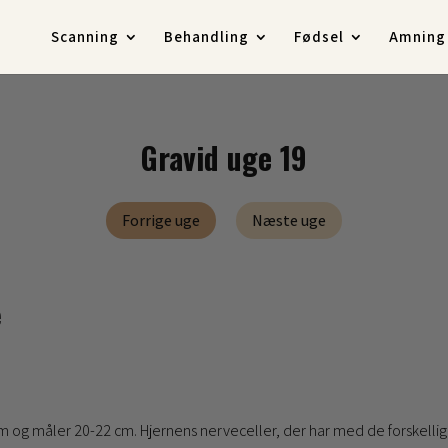
Scanning
Behandling
Fødsel
Amning
Gravid uge 19
Forrige uge
Næste uge
e
am og måler 20-22 cm. Hjernens nerveceller, der har med de forskellig