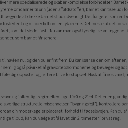
 bliver mere specialiserede og skaber komplekse forbindelser. Barnet
rerne omdanner til urin (uden affaldsstoffer), barnet kan tisse ud i 
 fedt begynde at dække barnets hud udvendigt. Det fungerer som en
or fosterfedt og minder lidt om en tyk creme. Det meste af det forsvi
t, som det sidder fast i. Nu kan man også tydeligt se anlæggene ti
ænder, som barnet får senere.
til navlen nu, og den buler fint frem. Du kan især se den om aftenen,
er nemlig også påvirket af graviditetshormonerne og bevæger sig li
 føle dig oppustet og lettere blive forstoppet. Husk at få nok vand, 
ster scanning i offentligt regi mellem uge 19+0 og 21+4. Det er en grun
alvorlige strukturelle misdannelser (“bygningsfejl”), kontrollere bar
an din moderkage er placeret i forhold til fødselsvejen. Kan du af
tlige tilbud, kan du vælge at få lavet din 2. trimester i privat regi.