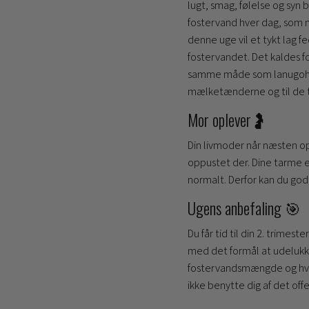
lugt, smag, følelse og syn
fostervand hver dag, som ny
denne uge vil et tykt lag
fostervandet. Det kaldes f
samme måde som lanugohåre
mælketænderne og til de t
Mor oplever🤰
Din livmoder når næsten op 
oppustet der. Dine tarme 
normalt. Derfor kan du godt
Ugens anbefaling 🎯
Du får tid til din 2. trime
med det formål at udelukke 
fostervandsmængde og hvord
ikke benytte dig af det offen