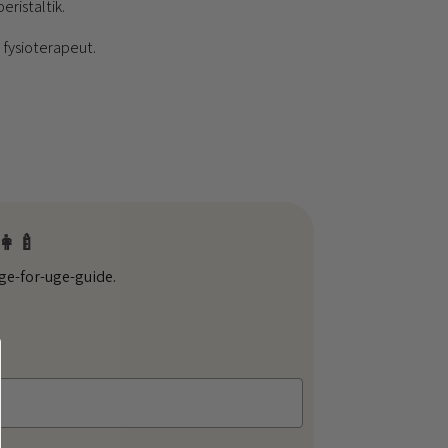
ristaltik.
n fysioterapeut.
👩‍🍼
ge-for-uge-guide.