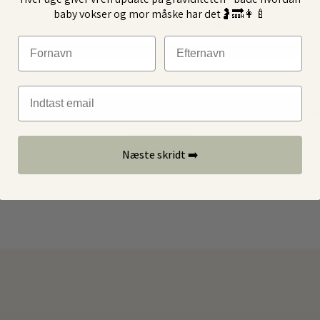
baby vokser og mor måske har det🤰🔜👩‍🍼
Efternavn
Fornavn
Efternavn
Indtast Email
hedsbreve og tilbud fra Aarhus Baby Univers. Jeg kan til enhver tid trække mit sa
Tilmeld ➡️
Næste skridt ➡️