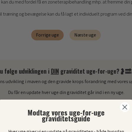
kan du med fordel få en zoneterapibehandling mhp. at fremme din pe
 til træning og bevægelse kan du få lagt et individuelt program ved di
Forrige uge
Næste uge
du følge udviklingen i
DIN
graviditet uge-for-uge?
🤰🔜
ns udvikling i maven og den gravide krops forandring med vores u
Du får en update hver uge din graviditet går ind i en ny uge.
Modtag vores uge-for-uge
graviditetsguide
Hver uge giver vi en update på graviditeten - både hvordan