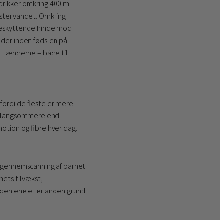
 drikker omkring 400 ml
fostervandet. Omkring
 beskyttende hinde mod
nder inden fødslen på
l tænderne – både til
 fordi de fleste er mere
dt langsommere end
motion og fibre hver dag.
dig gennemscanning af barnet
nets tilvækst,
 den ene eller anden grund