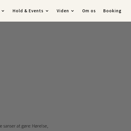
Hold & Events
Viden
Om os
Booking
e sanser at gøre: Hørelse,