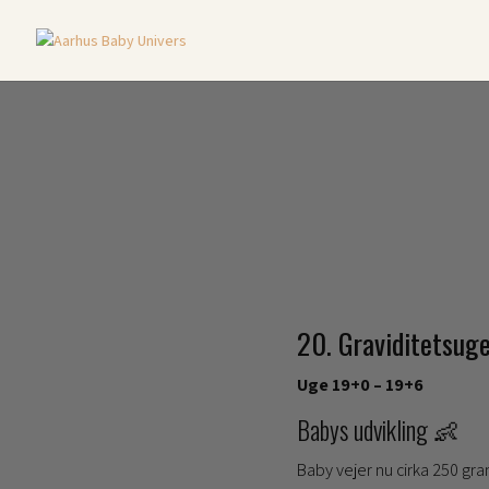
20. Graviditetsug
Uge 19+0 – 19+6
Babys udvikling 👶
Baby vejer nu cirka 250 gr