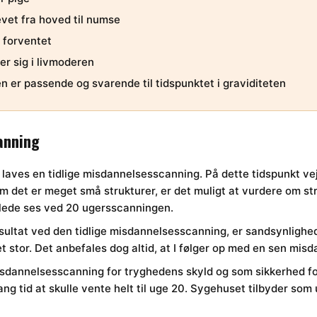
evet fra hoved til numse
m forventet
r sig i livmoderen
er passende og svarende til tidspunktet i graviditeten
anning
laves en tidlige misdannelsesscanning. På dette tidspunkt vej
vom det er meget små strukturer, er det muligt at vurdere om st
illede ses ved 20 ugersscanningen.
esultat ved den tidlige misdannelsesscanning, er sandsynlighe
stor. Det anbefales dog altid, at I følger op med en sen mis
sdannelsesscanning for tryghedens skyld og som sikkerhed for,
ang tid at skulle vente helt til uge 20. Sygehuset tilbyder s