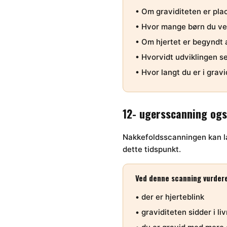
• Om graviditeten er pla
• Hvor mange børn du ve
• Om hjertet er begyndt a
• Hvorvidt udviklingen ser
• Hvor langt du er i grav
12- ugersscanning ogs
Nakkefoldsscanningen kan la
dette tidspunkt.
Ved denne scanning vurder
• der er hjerteblink
• graviditeten sidder i l