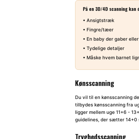
På en 3D/4D scanning kan d
• Ansigtstræk
• Fingre/tæer
• En baby der gaber eller
• Tydelige detaljer
• Måske hvem barnet lig
Kønsscanning
Du vil til en kønsscanning d
tilbydes kønsscanning fra ug
ligger mellem uge 11+6 - 13+
guidelines, der sætter 14+0 
Tryghedsscanning