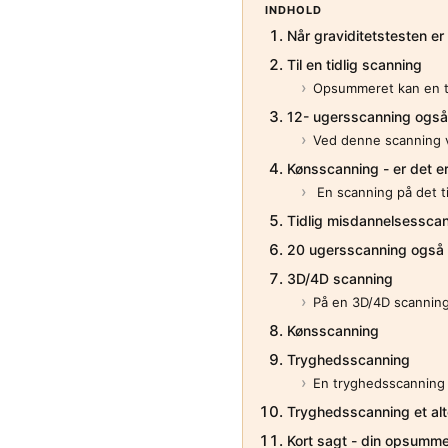
INDHOLD
Når graviditetstesten er 
Til en tidlig scanning
Opsummeret kan en ti
12- ugersscanning også
Ved denne scanning 
Kønsscanning - er det er
En scanning på det ti
Tidlig misdannelsessca
20 ugersscanning også 
3D/4D scanning
På en 3D/4D scanning
Kønsscanning
Tryghedsscanning
En tryghedsscanning k
Tryghedsscanning et alte
Kort sagt - din opsumme