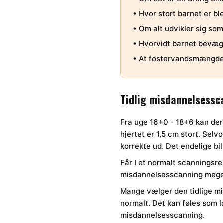
• Hvor stort barnet er bl
• Om alt udvikler sig so
• Hvorvidt barnet bevæge
• At fostervandsmængden 
Tidlig misdannelsessc
Fra uge 16+0 - 18+6 kan der 
hjertet er 1,5 cm stort. Sel
korrekte ud. Det endelige b
Får I et normalt scanningsr
misdannelsesscanning meget 
Mange vælger den tidlige mi
normalt. Det kan føles som l
misdannelsesscanning.