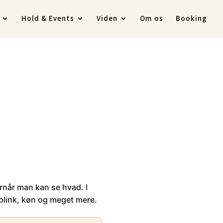
Hold & Events
Viden
Om os
Booking
ornår man kan se hvad. I
teblink, køn og meget mere.