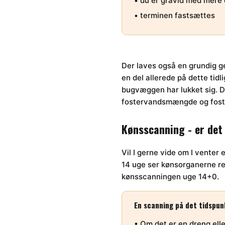
• du er gravid med mere 
• terminen fastsættes
Der laves også en grundig ge
en del allerede på dette tid
bugvæggen har lukket sig. 
fostervandsmængde og fost
Kønsscanning - er det 
Vil I gerne vide om I venter 
14 uge ser kønsorganerne re
kønsscanningen uge 14+0.
En scanning på det tidspunk
• Om det er en dreng elle