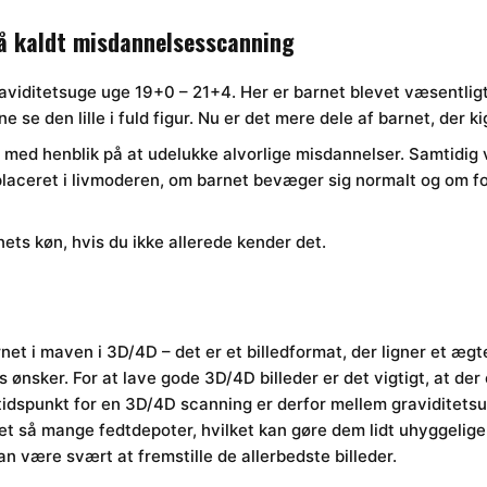
å kaldt misdannelsesscanning
viditetsuge uge 19+0 – 21+4. Her er barnet blevet væsentligt 
 se den lille i fuld figur. Nu er det mere dele af barnet, der 
ed henblik på at udelukke alvorlige misdannelser. Samtidig v
laceret i livmoderen, om barnet bevæger sig normalt og om
nets køn, hvis du ikke allerede kender det.
rnet i maven i 3D/4D – det er et billedformat, der ligner et ægt
s ønsker. For at lave gode 3D/4D billeder er det vigtigt, at de
tidspunkt for en 3D/4D scanning er derfor mellem graviditetsu
gret så mange fedtdepoter, hvilket kan gøre dem lidt uhyggelige
an være svært at fremstille de allerbedste billeder.