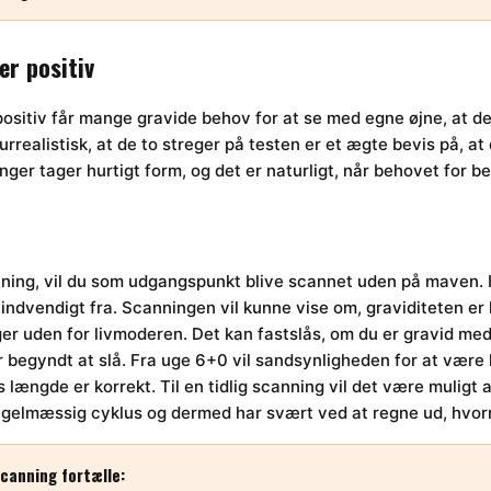
er positiv
positiv får mange gravide behov for at se med egne øjne, at de 
rrealistisk, at de to streger på testen er et ægte bevis på, at
er tager hurtigt form, og det er naturligt, når behovet for b
nning, vil du som udgangspunkt blive scannet uden på maven. I
ndvendigt fra. Scanningen vil kunne vise om, graviditeten er l
ger uden for livmoderen. Det kan fastslås, om du er gravid med
 er begyndt at slå. Fra uge 6+0 vil sandsynligheden for at være 
længde er korrekt. Til en tidlig scanning vil det være muligt a
regelmæssig cyklus og dermed har svært ved at regne ud, hvorn
canning fortælle: