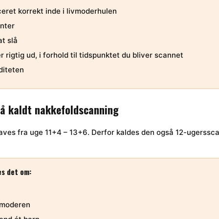
ceret korrekt inde i livmoderhulen
nter
t slå
 rigtig ud, i forhold til tidspunktet du bliver scannet
iditeten
å kaldt nakkefoldscanning
ves fra uge 11+4 – 13+6. Derfor kaldes den også 12-ugerssca
es det om:
ivmoderen