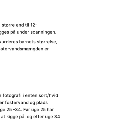
større end til 12-
kigges på under scanningen.
urderes barnets størrelse,
 fostervandsmængden er
e fotografi i enten sort/hvid
r er fostervand og plads
ge 25 -34. Før uge 25 har
 at kigge på, og efter uge 34