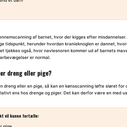
end ét barn
nnemscanning af barnet, hvor der kigges efter misdannelser. D
lige tidspunkt, herunder hvordan kranieknoglen er dannet, hvo
Det tjekkes også, hvor navlesnoren kommer ud af barnets mav
erbevægelser er normal.
er dreng eller pige?
en dreng eller en pige, så kan en kønsscanning løfte sløret for 
lativt ens hos drenge og piger. Det kan derfor være en med us
t vil kunne fortælle:
r pige