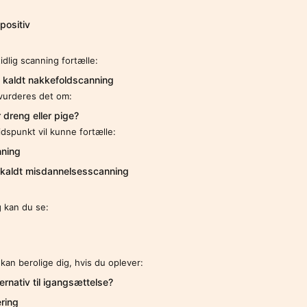
positiv
dlig scanning fortælle:
 kaldt nakkefoldscanning
vurderes det om:
 dreng eller pige?
dspunkt vil kunne fortælle:
nning
kaldt misdannelsesscanning
 kan du se:
an berolige dig, hvis du oplever:
rnativ til igangsættelse?
ring